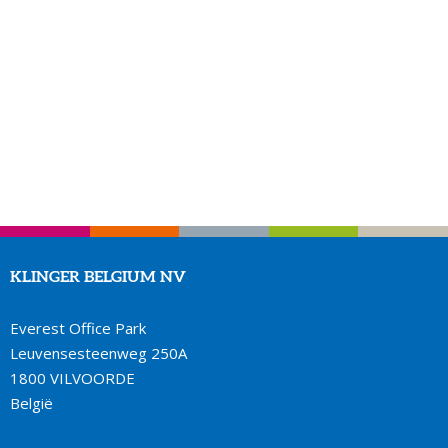
KLINGER BELGIUM NV
Everest Office Park
Leuvensesteenweg 250A
1800 VILVOORDE
België