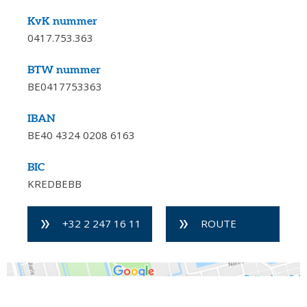
KvK nummer
0417.753.363
BTW nummer
BE0417753363
IBAN
BE40 4324 0208 6163
BIC
KREDBEBB
+32 2 247 16 11
ROUTE