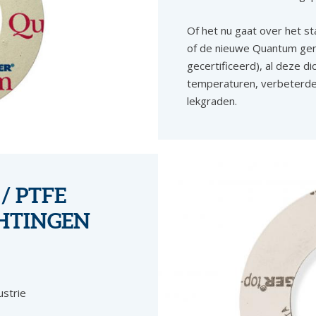
Of het nu gaat over het s
of de nieuwe Quantum gene
gecertificeerd), al deze di
temperaturen, verbeterde
lekgraden.
/ PTFE
HTINGEN
ustrie