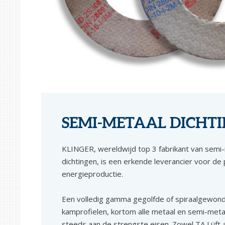
SEMI-METAAL DICHT
KLINGER, wereldwijd top 3 fabrikant van semi
dichtingen, is een erkende leverancier voor d
energieproductie.
Een volledig gamma gegolfde of spiraalgewond
kamprofielen, kortom alle metaal en semi-meta
steeds aan de strengste eisen. Zowel TA Lüft als