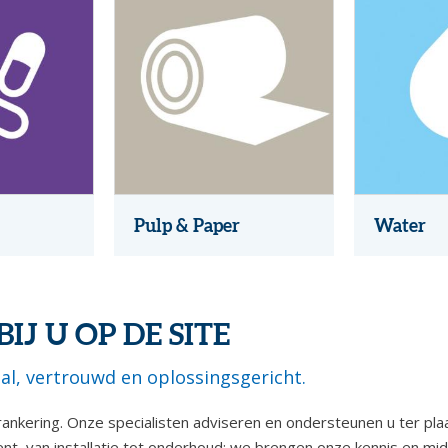
Pulp & Paper
Water
IJ U OP DE SITE
al, vertrouwd en oplossingsgericht.
nkering. Onze specialisten adviseren en ondersteunen u ter plaat
t, van installatie tot onderhoud: we brengen onze kennis en midd