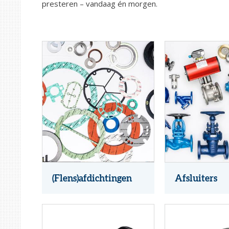
presteren – vandaag én morgen.
(Flens)afdichtingen
Afsluiters