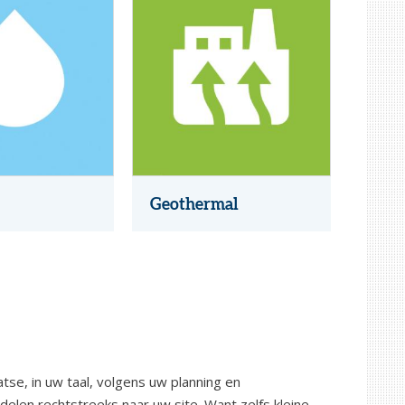
Geothermal
se, in uw taal, volgens uw planning en
elen rechtstreeks naar uw site. Want zelfs kleine