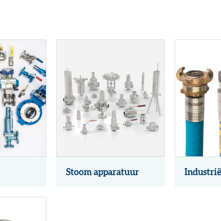
Stoom apparatuur
Industrië