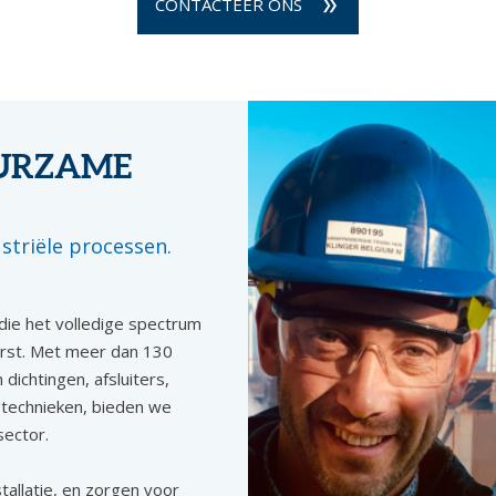
CONTACTEER ONS
URZAME
striële processen.
ie het volledige spectrum
eerst. Met meer dan 130
dichtingen, afsluiters,
etechnieken, bieden we
sector.
tallatie, en zorgen voor