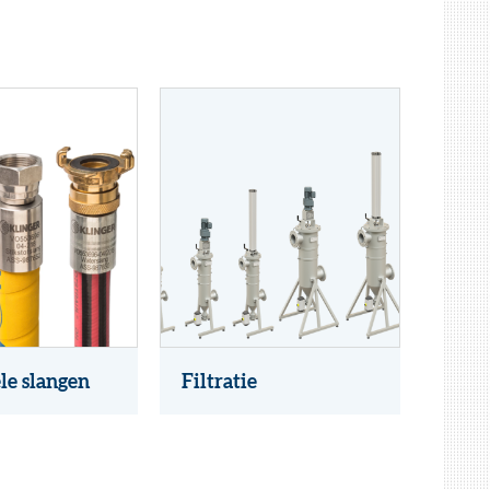
le slangen
Filtratie