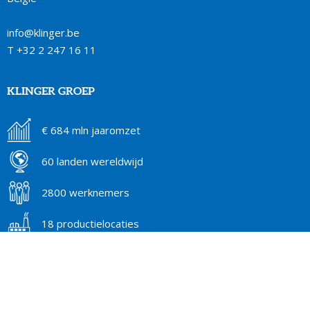
info@klinger.be
T
+32 2 247 16 11
KLINGER GROEP
€ 684 mln jaaromzet
60 landen wereldwijd
2800 werknemers
18 productielocaties
CONNECT WITH US