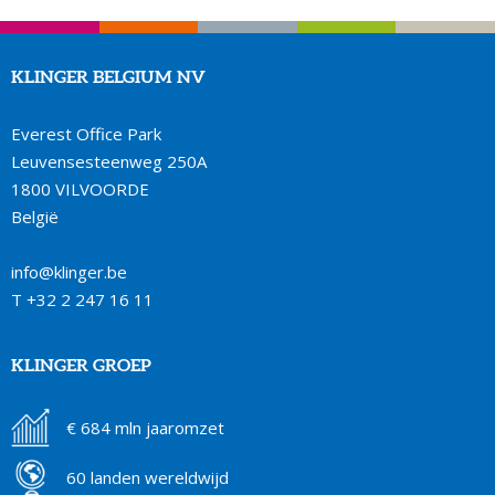
KLINGER BELGIUM NV
Everest Office Park
Leuvensesteenweg 250A
1800 VILVOORDE
België
info@klinger.be
T
+32 2 247 16 11
KLINGER GROEP
€ 684 mln jaaromzet
60 landen wereldwijd