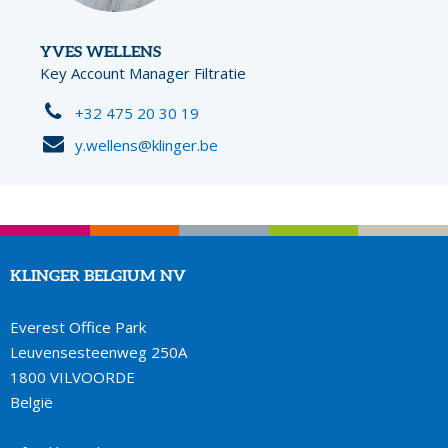
YVES WELLENS
Key Account Manager Filtratie
+32 475 20 30 19
y.wellens@klinger.be
KLINGER BELGIUM NV
Everest Office Park
Leuvensesteenweg 250A
1800 VILVOORDE
België