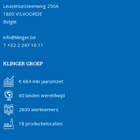
Leuvensesteenweg 250A
1800 VILVOORDE
België
info@klinger.be
T
+32 2 247 16 11
KLINGER GROEP
€ 684 mln jaaromzet
60 landen wereldwijd
2800 werknemers
18 productielocaties