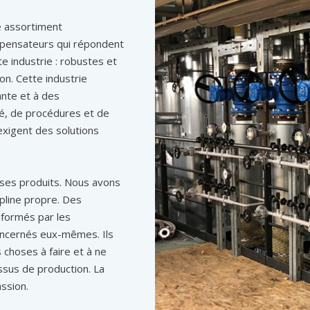
e assortiment
ompensateurs qui répondent
te industrie : robustes et
ion. Cette industrie
eante et à des
té, de procédures et de
 exigent des solutions
 ses produits. Nous avons
ipline propre. Des
 formés par les
oncernés eux-mêmes. Ils
 choses à faire et à ne
ssus de production. La
ssion.