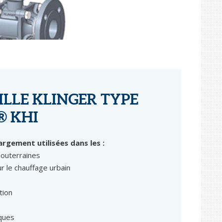
ILLE KLINGER TYPE
® KHI
argement utilisées dans les :
souterraines
r le chauffage urbain
tion
iques