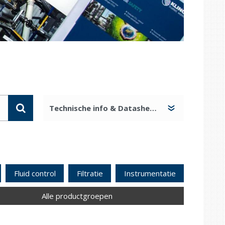
Fluid control
Filtratie
Instrumentatie
Alle productgroepen