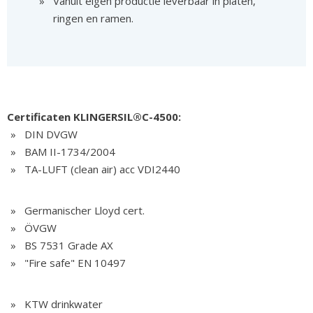
Vanuit eigen productie leverbaar in platen,
ringen en ramen.
Certificaten KLINGERSIL®C-4500:
DIN DVGW
BAM II-1734/2004
TA-LUFT (clean air) acc VDI2440
Germanischer Lloyd cert.
ÖVGW
BS 7531 Grade AX
"Fire safe" EN 10497
KTW drinkwater