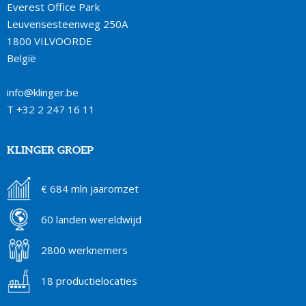
Everest Office Park
Leuvensesteenweg 250A
1800 VILVOORDE
België
info@klinger.be
T
+32 2 247 16 11
KLINGER GROEP
€ 684 mln jaaromzet
60 landen wereldwijd
2800 werknemers
18 productielocaties